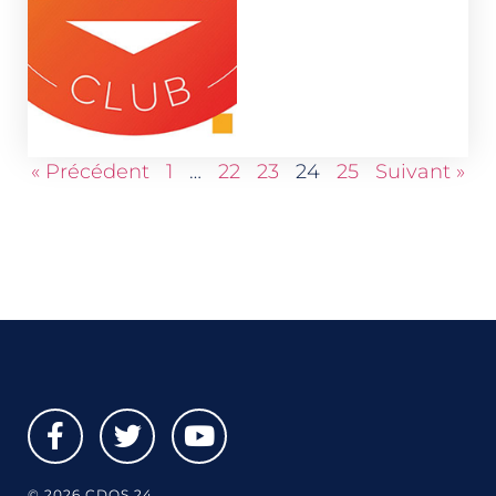
« Précédent
1
…
22
23
24
25
Suivant »
© 2026 CDOS 24