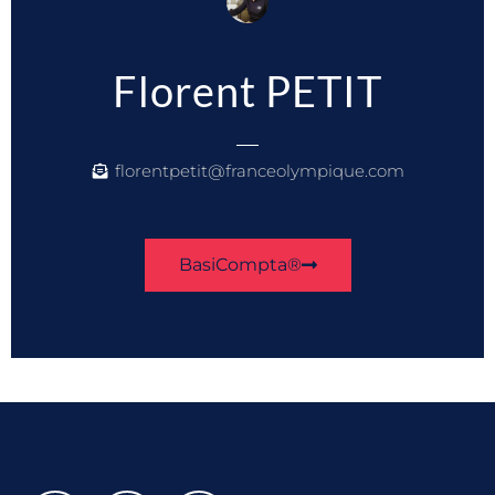
Florent PETIT
florentpetit@franceolympique.com
BasiCompta®