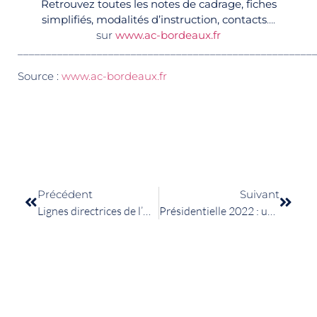
Retrouvez toutes les notes de cadrage, fiches
simplifiés, modalités d’instruction, contacts
….
sur
www.ac-bordeaux.fr
____________________________________________________
Source :
www.ac-bordeaux.fr
Précédent
Suivant
Lignes directrices de l’OMS sur l’activité physique et la sédentarité
Présidentielle 2022 : un évènement « Sport » le jeudi 17 mars au CNOSF