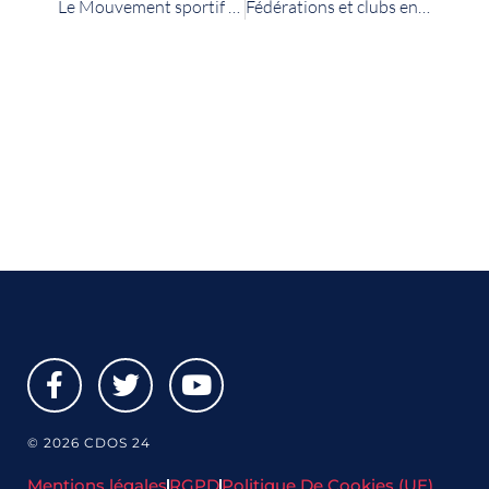
Le Mouvement sportif mobilisé pour la défense des valeurs de la République et de la laïcité
Fédérations et clubs en souffrance : les résultats officiels de l’enquête du Mouvement sportif
© 2026 CDOS 24
Mentions légales
RGPD
Politique De Cookies (UE)