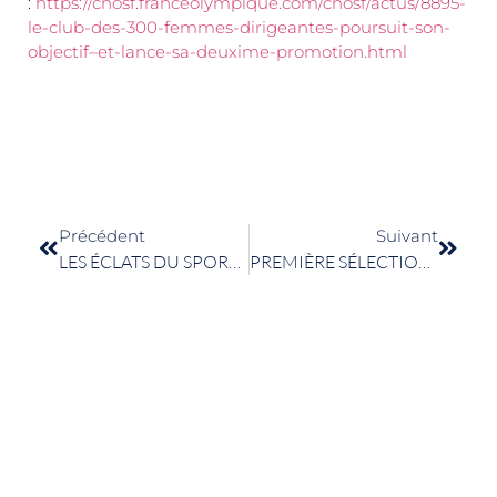
:
https://cnosf.franceolympique.com/cnosf/actus/8895-
le-club-des-300-femmes-dirigeantes-poursuit-son-
objectif–et-lance-sa-deuxime-promotion.html
Précédent
Suivant
LES ÉCLATS DU SPORT 2023
PREMIÈRE SÉLECTION POUR LES JEUX OLYMPIQUES DE PARIS 2024 !