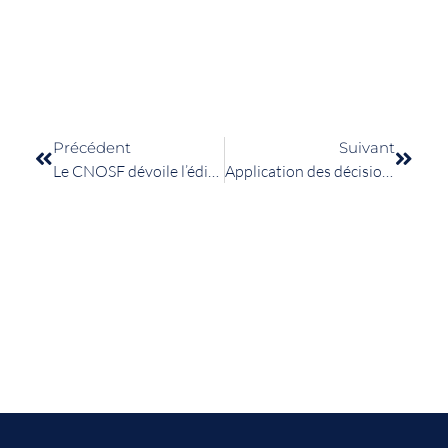
Précédent
Suivant
Le CNOSF dévoile l’édition 2020 du Médicosport-santé
Application des décisions sanitaires pour le sport