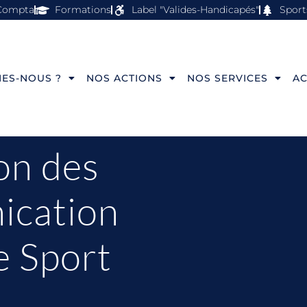
Compta
Formations
Label "Valides-Handicapés"
Sport
ES-NOUS ?
NOS ACTIONS
NOS SERVICES
AC
on des
ication
e Sport