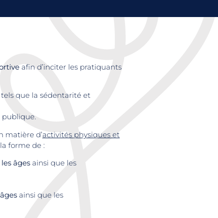
ortive
afin d’inciter les pratiquants
els que la sédentarité et
 publique.
 matière d’
activités physiques et
la forme de :
 les âges
ainsi que les
s âges
ainsi que les