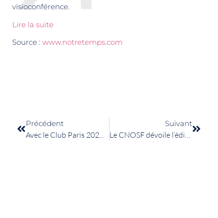
visioconférence.
Lire la suite
Source :
www.notretemps.com
Précédent
Suivant
Avec le Club Paris 2024, tente de remporter l’un des dix dossards pour le Marathon Grand Public !
Le CNOSF dévoile l’édition 2020 du Médicosport-santé